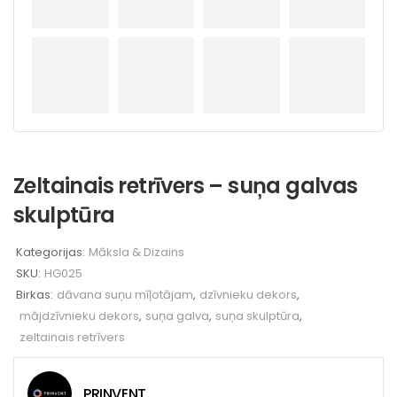
Zeltainais retrīvers – suņa galvas
skulptūra
Kategorijas:
Māksla & Dizains
SKU:
HG025
Birkas:
dāvana suņu mīļotājam
,
dzīvnieku dekors
,
mājdzīvnieku dekors
,
suņa galva
,
suņa skulptūra
,
zeltainais retrīvers
PRINVENT