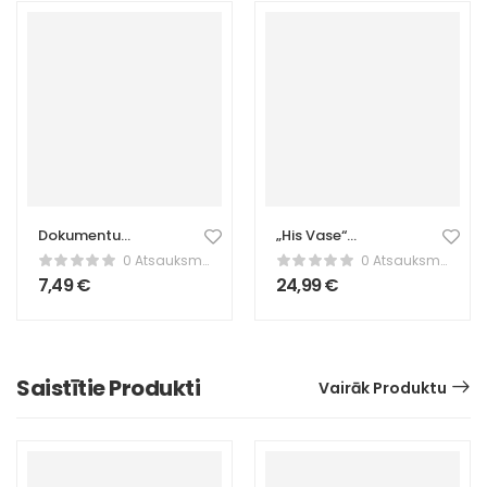
Dokumentu
„His Vase“
statīvs – galda
modernisms un
0 Atsauksmes
0 Atsauksmes
organizators
minimālisms
7,49
€
24,99
€
dokumentiem
Saistītie Produkti
Vairāk Produktu