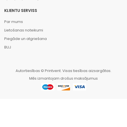
KLIENTU SERVISS
Par mums
Lietošanas noteikumi
Piegāde un atgriešana
BUJ
Autortiesības © Printvent. Visas tiesības aizsargātas.
Mēs izmantojam drošus maksājumus
HOME
CATEGORIES
WISHLIST
SALĪDZINĀT
TO TOP
English
Latviešu