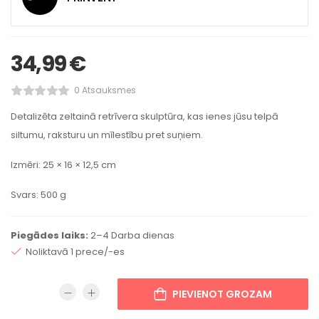
34,99
€
0 Atsauksmes
Detalizēta zeltainā retrīvera skulptūra, kas ienes jūsu telpā
siltumu, raksturu un mīlestību pret suņiem.
Izmēri: 25 × 16 × 12,5 cm
Svars: 500 g
Piegādes laiks:
2–4 Darba dienas
Noliktavā 1 prece/-es
PIEVIENOT GROZAM