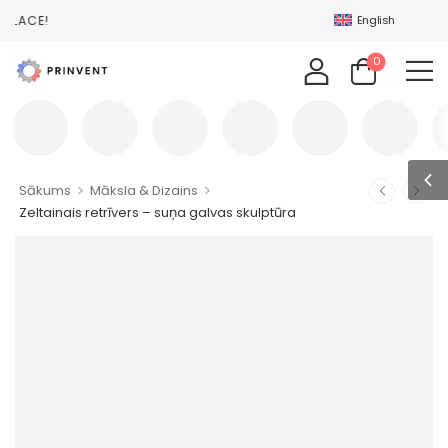
TPLACE!
English
0
>
>
Sākums
Māksla & Dizains
Zeltainais retrīvers – suņa galvas skulptūra