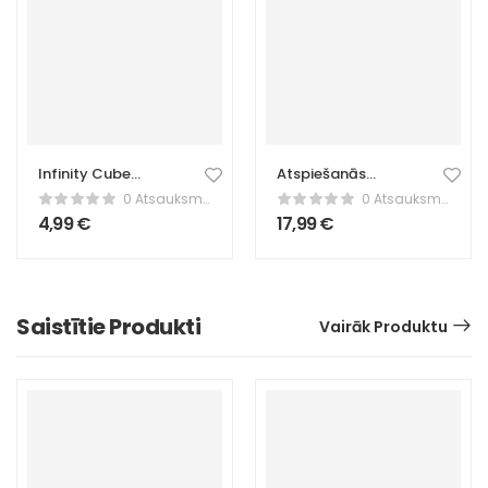
Infinity Cube
Atspiešanās
Fidget rotaļlieta –
rokturi – fitnesa
0 Atsauksmes
0 Atsauksmes
Sarkana galda
stieņi
4,99
€
17,99
€
rotaļlieta stresa
mazināšanai
Saistītie Produkti
Vairāk Produktu