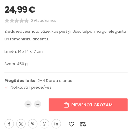
24,99
€
0 Atsauksmes
Ziedu iedvesmota vāze, kas piešķir Jūsu telpai maigu, elegantu
un romantisku akcentu.
Izmēri: 14 x 14 x 17 cm
Svars: 450 g
Piegādes laiks:
2–4 Darba dienas
Noliktavā 1 prece/-es
PIEVIENOT GROZAM