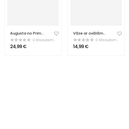
Augusta no Prima
Vāze ar ovālām
Portas statuja –
atverēm
0 Atsauksmes
0 Atsauksmes
klasiskā romiešu
24,99
€
14,99
€
skulptūra