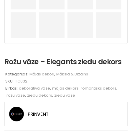
Rožu vāze – Elegants ziedu dekors
Kategorijas:
Mājas dekori
,
Māksla & Dizains
SKU:
HG032
Birkas:
dekoratīvā vāze
,
mājas dekors
,
romantisks dekors
,
rožu vāze
,
ziedu dekors
,
ziedu vāze
PRINVENT