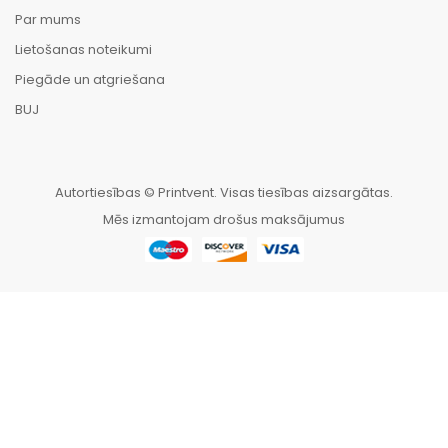
Par mums
Lietošanas noteikumi
Piegāde un atgriešana
BUJ
Autortiesības © Printvent. Visas tiesības aizsargātas.
Mēs izmantojam drošus maksājumus
HOME
CATEGORIES
WISHLIST
SALĪDZINĀT
TO TOP
English
Latviešu