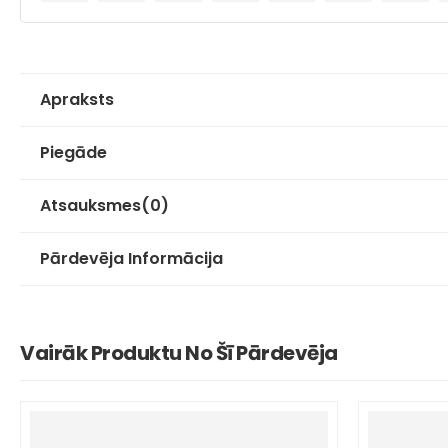
Apraksts
Piegāde
Atsauksmes
(0)
Pārdevēja Informācija
Vairāk Produktu No Šī Pārdevēja