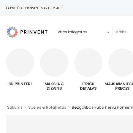
LAIPNI LŪGTI PRINVENT MARKETPLACE!
3D PRINTERI
MĀKSLA &
IERĪČU
MĀJSAIMNIEC
DIZAINS
DETAĻAS
PRECES
>
>
Sākums
Spēles & Rotaļlietas
Bezgalības kuba nervu nomierin