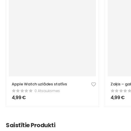
Apple Watch uzlādes statīvs
Zaķis – ga
0 Atsauksmes
4,99
€
4,99
€
Saistītie Produkti