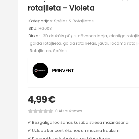
rotaļlieta – Violeta
Kategorijas:
Spēles & Rotaļlietas
SKU:
HG008
Birkas:
3D drukāts pūķis
,
dāvanas ideja
,
elastīga rotaļli
galda rotaļlieta
,
galda rotaļlietas
,
jautri
,
locāma rotaļl
Rotaļlietas
,
Spēles
PRINVENT
4,99
€
0 Atsauksmes
✔ Bezgalīga locīšanas kustība stresa mazināšanai
✔ Uzlabo koncentrēšanos un mazina trauksmi
✔ Kompakts un kabatai draudzīgs dizains