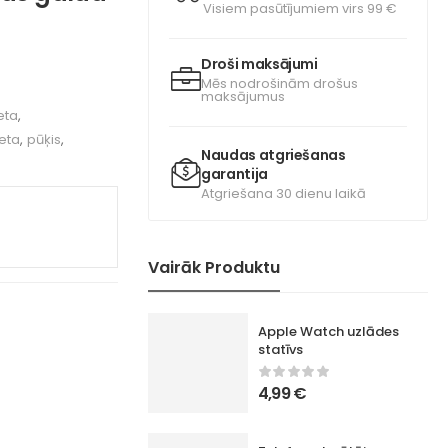
Visiem pasūtījumiem virs 99 €
Droši maksājumi
Mēs nodrošinām drošus
maksājumus
eta
,
ieta
,
pūķis
,
Naudas atgriešanas
garantija
Atgriešana 30 dienu laikā
Vairāk Produktu
Apple Watch uzlādes
statīvs
4,99
€