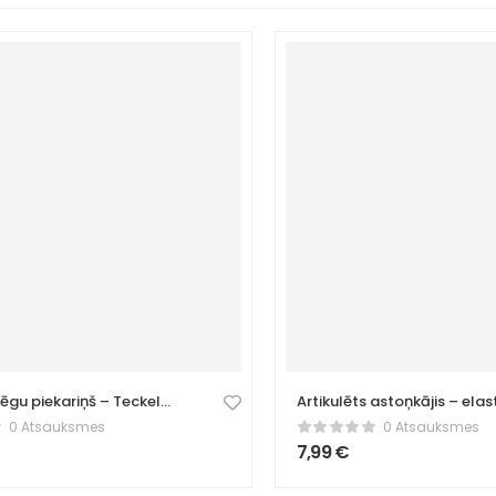
lēgu piekariņš – Teckel
Artikulēts astoņkājis – elas
fidget rotaļlieta
0 Atsauksmes
0 Atsauksmes
7,99
€