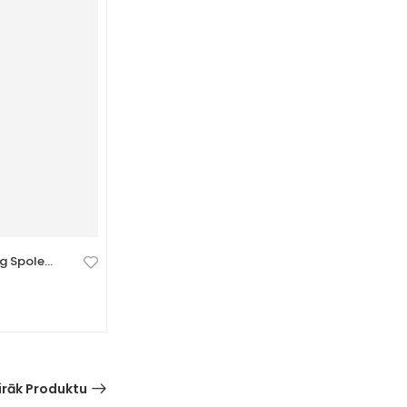
g Spole,
Artikulēts astoņkājis – elastīga
fidget rotaļlieta
0 Atsauksmes
7,99
€
irāk Produktu