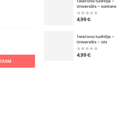
Telefona turētājs –
Universāls – sarkans
4,99
€
Telefona turētājs –
Universāls – zils
4,99
€
ROZAM