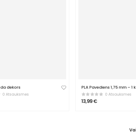
lda dekors
PLA Pavediens 1,75 mm – 1 k
Balts
0 Atsauksmes
0 Atsauksmes
13,99
€
Va