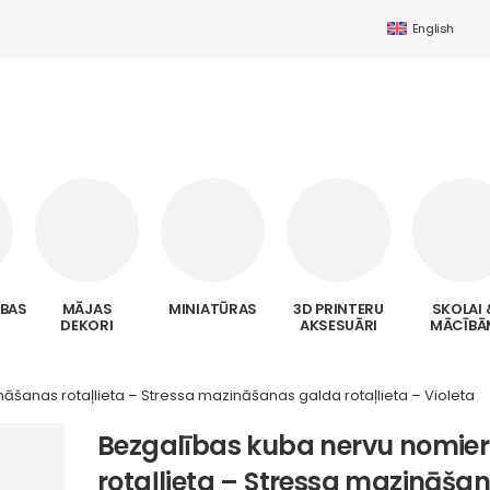
English
ĪBAS
MĀJAS
MINIATŪRAS
3D PRINTERU
SKOLAI 
DEKORI
AKSESUĀRI
MĀCĪBĀ
āšanas rotaļlieta – Stressa mazināšanas galda rotaļlieta – Violeta
Bezgalības kuba nervu nomie
rotaļlieta – Stressa mazināša