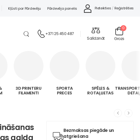
Pieteikties
/
Reģistrēties
Kļūsti par Pārdevēju
Pārdevēja panelis
0
+371 25 450 487
Salīdzināt
Grozs
&
3D PRINTERU
SPORTA
SPĒLES &
TRANSPORT
M
FILAMENTI
PRECES
ROTAĻLIETAS
DETA
rināšanas
Bezmaksas piegāde un
nas galda
atgriešana