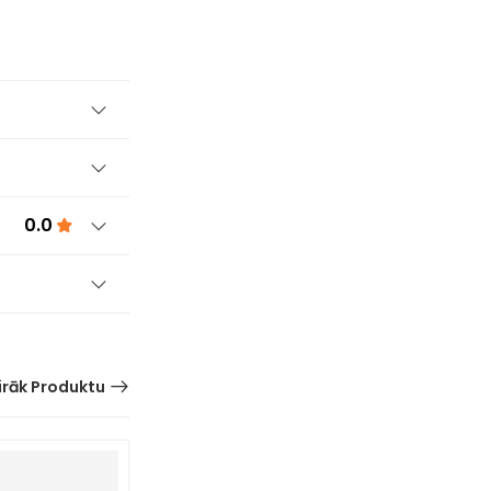
0.0
irāk Produktu