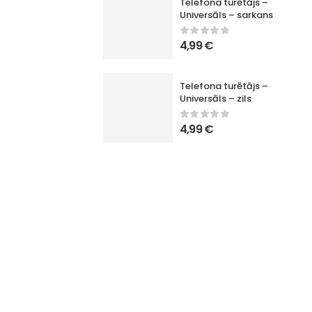
Telefona turētājs –
Universāls – sarkans
4,99
€
Telefona turētājs –
Universāls – zils
4,99
€