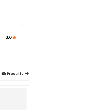
0.0
irāk Produktu