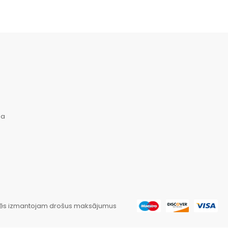
na
ēs izmantojam drošus maksājumus