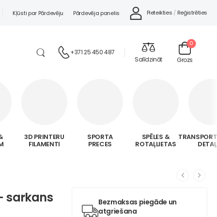
Pieteikties
/
Reģistrēties
Kļūsti par Pārdevēju
Pārdevēja panelis
0
+371 25 450 487
Salīdzināt
Grozs
&
3D PRINTERU
SPORTA
SPĒLES &
TRANSPORT
M
FILAMENTI
PRECES
ROTAĻLIETAS
DETA
 – sarkans
Bezmaksas piegāde un
atgriešana