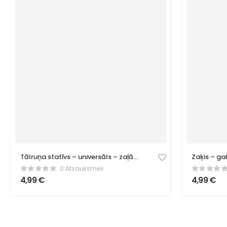
Tālruņa statīvs – universāls – zaļā
Zaķis – ga
krāsā
0 Atsauksmes
4,99
€
4,99
€