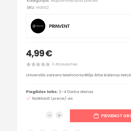
Kategorijas:
Mājsaimniecības preces
SKU:
HG002
PRINVENT
4,99
€
0 Atsauksmes
Universāls sarkans telefona turētājs ērtai ikdienas lieto
Piegādes laiks:
2–4 Darba dienas
Noliktavā 1 prece/-es
PIEVIENOT G