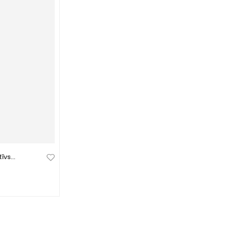
īvs
Izturīgs sienas āķis – spēcīgs
iekarināšanas āķis
0 Atsauksmes
7,49
€