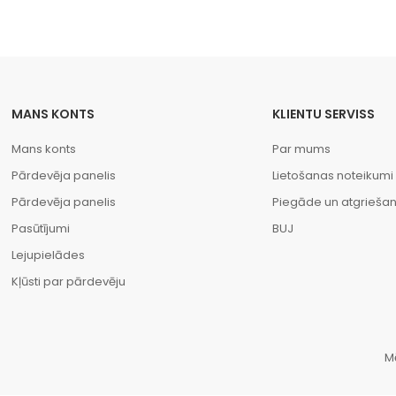
MANS KONTS
KLIENTU SERVISS
Mans konts
Par mums
Pārdevēja panelis
Lietošanas noteikumi
Pārdevēja panelis
Piegāde un atgrieša
Pasūtījumi
BUJ
Lejupielādes
Kļūsti par pārdevēju
M