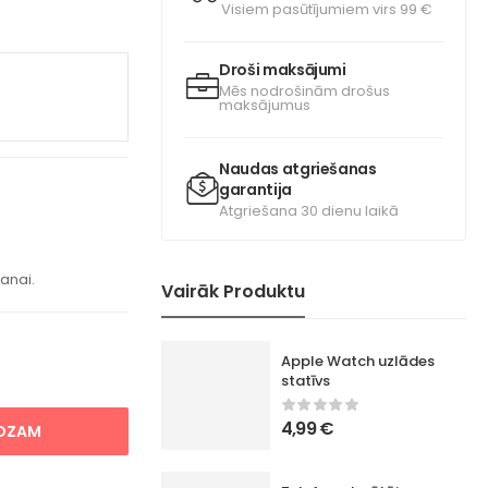
Visiem pasūtījumiem virs 99 €
Droši maksājumi
Mēs nodrošinām drošus
maksājumus
Naudas atgriešanas
garantija
Atgriešana 30 dienu laikā
šanai.
Vairāk Produktu
Apple Watch uzlādes
statīvs
4,99
€
ROZAM