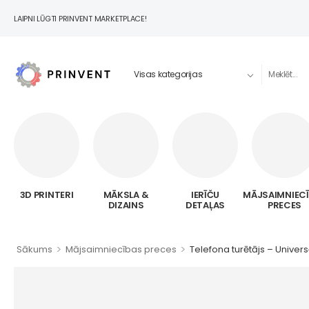
LAIPNI LŪGTI PRINVENT MARKETPLACE!
3D PRINTERI
MĀKSLA &
IERĪČU
MĀJSAIMNIEC
DIZAINS
DETAĻAS
PRECES
>
>
Sākums
Mājsaimniecības preces
Telefona turētājs – Univer