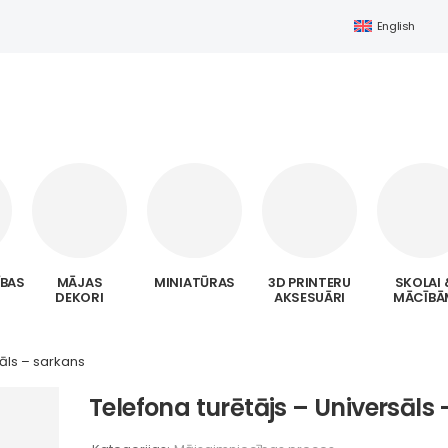
English
ĪBAS
MĀJAS
MINIATŪRAS
3D PRINTERU
SKOLAI 
DEKORI
AKSESUĀRI
MĀCĪBĀ
sāls – sarkans
Telefona turētājs – Universāls