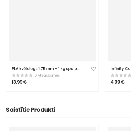
PLA kvēldiegs 1,75 mm – 1 kg spole,
Infinity Cu
sarkans
Sarkana ga
0 Atsauksmes
mazināšan
13,99
€
4,99
€
Saistītie Produkti