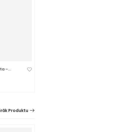
eta –
Artikulēts astoņkājis – elastīga
fidget rotaļlieta
0 Atsauksmes
7,99
€
irāk Produktu