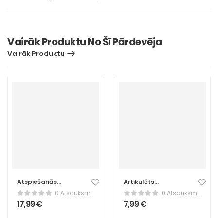
Vairāk Produktu No Šī Pārdevēja
Vairāk Produktu
Atspiešanās
Artikulēts
rokturi – fitnesa
astoņkājis –
0 Atsauksmes
0 Atsauksmes
stieņi
elastīga fidget
17,99
€
7,99
€
rotaļlieta