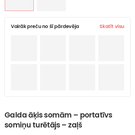
Vairāk preču no šī pārdevēja
Skatīt visu
Galda āķis somām – portatīvs
somiņu turētājs – zaļš