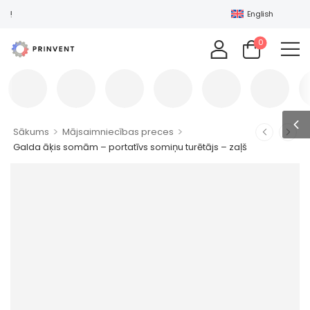
LAIPNI LŪGTI PRINVENT MARKETP
English
0
>
>
Sākums
Mājsaimniecības preces
Galda āķis somām – portatīvs somiņu turētājs – zaļš