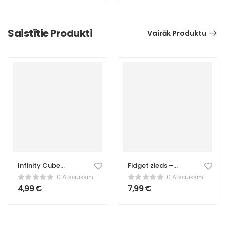
Saistītie Produkti
Vairāk Produktu
Infinity Cube
Fidget zieds –
Fidget rotaļlieta –
rotējoša stresa
0 Atsauksmes
0 Atsauksmes
Stresa
mazināšanas
4,99
€
7,99
€
mazināšanai –
rotaļlieta
Zaļš