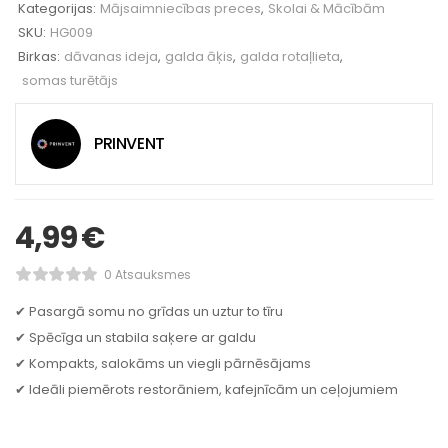
Kategorijas:
Mājsaimniecības preces
,
Skolai & Mācībām
SKU:
HG009
Birkas:
dāvanas ideja
,
galda āķis
,
galda rotaļlieta
,
somas turētājs
PRINVENT
4,99
€
0 Atsauksmes
✔ Pasargā somu no grīdas un uztur to tīru
✔ Spēcīga un stabila saķere ar galdu
✔ Kompakts, salokāms un viegli pārnēsājams
✔ Ideāli piemērots restorāniem, kafejnīcām un ceļojumiem