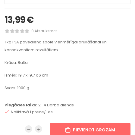
13,99
€
0 Atsauksmes
1 kg PLA pavediena spole vienmērīgai drukāšanai un
konsekventiem rezultātiem.
Krāsa: Balta
Izmēri: 19,7 x 19,7 x 6 cm
Svars: 1000 g
Piegādes laiks:
2–4 Darba dienas
Noliktavā 1 prece/-es
PIEVIENOT GROZAM