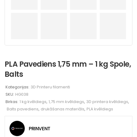
PLA Pavediens 1,75 mm – 1 kg Spole,
Balts
Kategorijas:
3D Printeru filamenti
SKU:
HG038
Birkas:
1 kg kvēldiegs
,
1,75 mm kvēldiegs
,
3D printera kvēldiegs
,
Balts pavediens
,
drukāšanas materiāls
,
PLA kvēldiegs
PRINVENT