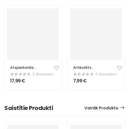
Atspiešanās
Artikulēts
rokturi – fitnesa
astoņkājis –
0 Atsauksmes
0 Atsauksmes
stieņi
elastīga fidget
17,99
€
7,99
€
rotaļlieta
Saistītie Produkti
Vairāk Produktu