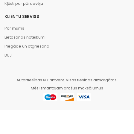
Kļūsti par pārdevēju
KLIENTU SERVISS
Par mums
Lietošanas noteikumi
Piegāde un atgriešana
BUJ
Autortiesības © Printvent. Visas tiesības aizsargātas.
Mēs izmantojam drošus maksājumus
HOME
CATEGORIES
WISHLIST
SALĪDZINĀT
TO TOP