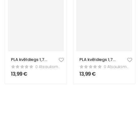
PLA kvēldiegs 1,75
PLA kvēldiegs 1,75
mm – 1 kg spole,
mm – 1 kg spole,
0 Atsauksmes
0 Atsauksmes
brūns
sarkans
13,99
€
13,99
€