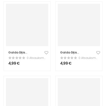
Galda āķis
Galda āķis
somām –
somām –
0 Atsauksmes
0 Atsauksmes
portatīvs somiņu
portatīvs somiņu
4,99
€
4,99
€
turētājs – zelts
turētājs – zaļš