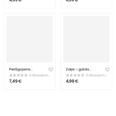
somas turētājs
Pielāgojams
Zaķis – galda
atslēgu piekariņš
dekors
0 Atsauksmes
0 Atsauksmes
– personalizēta
7,49
€
4,99
€
vārda zīme