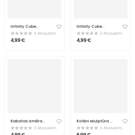
Infinity Cube
Infinity Cube
Fidget rotaļlieta –
Fidget rotaļlieta –
0 Atsauksmes
0 Atsauksmes
Sarkana galda
Stresa
4,99
€
4,99
€
rotaļlieta stresa
mazināšanai –
mazināšanai
Zaļš
Kabatas izmēra
Kolibri skulptūra –
turētājs –
Elegants putnu
0 Atsauksmes
0 Atsauksmes
Pārnēsājams mini
dekors
4,99
€
6,99
€