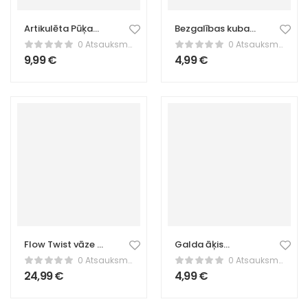
Artikulēta Pūķa
Bezgalības kuba
Figūra – Zelta
nervu
0 Atsauksmes
0 Atsauksmes
Elastīga
nomierināšanas
9,99
€
4,99
€
Rotaļlieta
rotaļlieta –
Stressa
mazināšanas
galda rotaļlieta –
Violeta
Flow Twist vāze –
Galda āķis
skulpturāls
somām –
0 Atsauksmes
0 Atsauksmes
spirāles dizains
portatīvs somiņu
24,99
€
4,99
€
turētājs – zelts