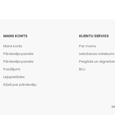
MANS KONTS
KLIENTU SERVISS
Mans konts
Par mums
Pārdevēja panelis
Lietošanas noteikumi
Pārdevēja panelis
Piegāde un atgrieša
Pasūtījumi
BUJ
Lejupielādes
Kļūsti par pārdevēju
M