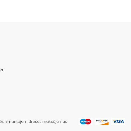
na
ēs izmantojam drošus maksājumus