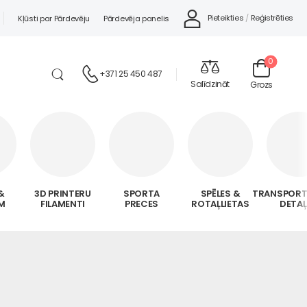
Pieteikties
/
Reģistrēties
Kļūsti par Pārdevēju
Pārdevēja panelis
0
+371 25 450 487
Salīdzināt
Grozs
&
3D PRINTERU
SPORTA
SPĒLES &
TRANSPORT
M
FILAMENTI
PRECES
ROTAĻLIETAS
DETA