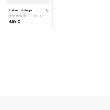
Taksis atslēgu
piekariņš – Teckel
0 Atsauksmes
suns
4,99
€