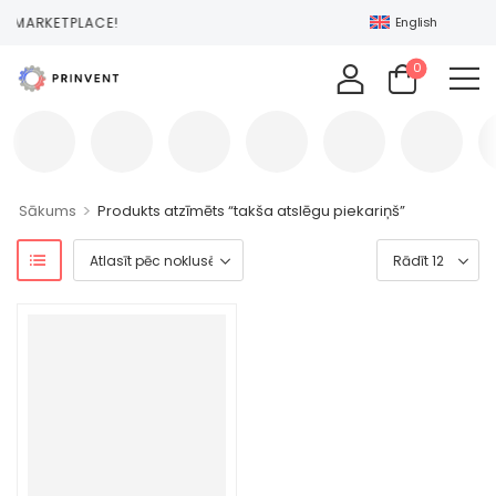
NT MARKETPLACE!
English
0
>
Sākums
Produkts atzīmēts “takša atslēgu piekariņš”