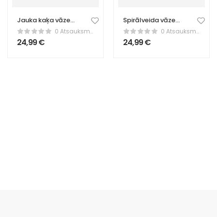
Jauka kaķa vāze
Spirālveida vāze
– Dzīvnieku
– augsta
0 Atsauksmes
0 Atsauksmes
dekors
24,99
€
24,99
€