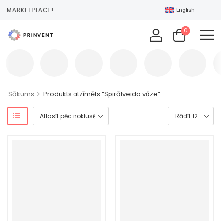
NT MARKETPLACE!
English
0
>
Sākums
Produkts atzīmēts “Spirālveida vāze”