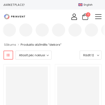
NT MARKETPLACE!
English
0
>
Sākums
Produkts atzīmēts “dekors”