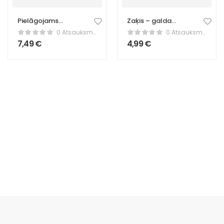
Pielāgojams
Zaķis – galda
atslēgu piekariņš
dekors
0 Atsauksmes
0 Atsauksmes
– personalizēta
7,49
€
4,99
€
vārda zīme