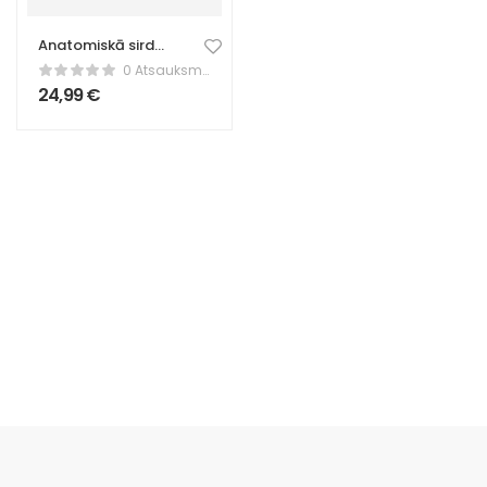
Anatomiskā sirds
– dalīts modelis
0 Atsauksmes
ar vāciņiem
24,99
€