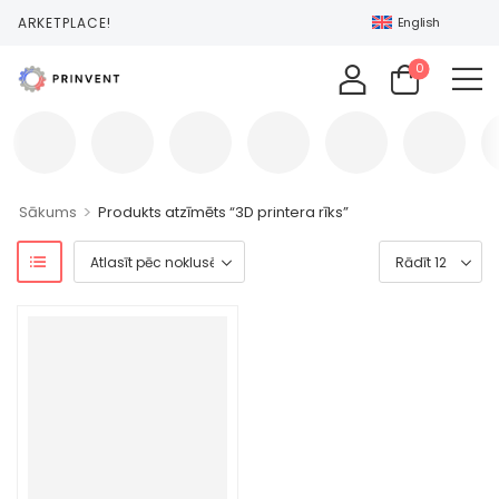
T MARKETPLACE!
English
0
>
Sākums
Produkts atzīmēts “3D printera rīks”