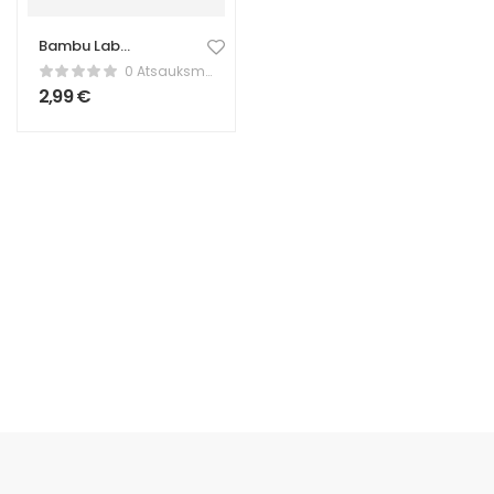
Bambu Lab
platformas
0 Atsauksmes
skrāpis – Drukas
2,99
€
noņemšanas rīks