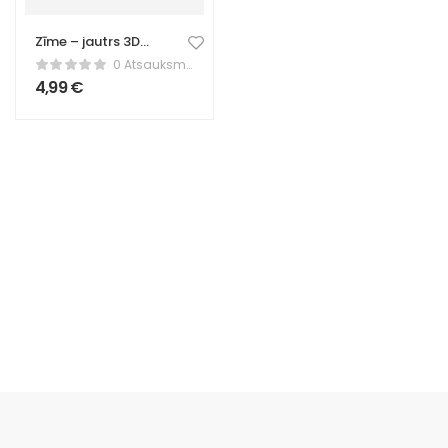
Zīme – jautrs 3D
drukāšanas
0 Atsauksmes
dekors
4,99
€