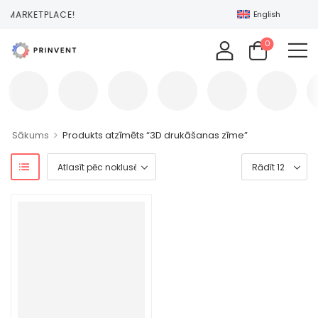
NT MARKETPLACE!
English
0
>
Sākums
Produkts atzīmēts “3D drukāšanas zīme”